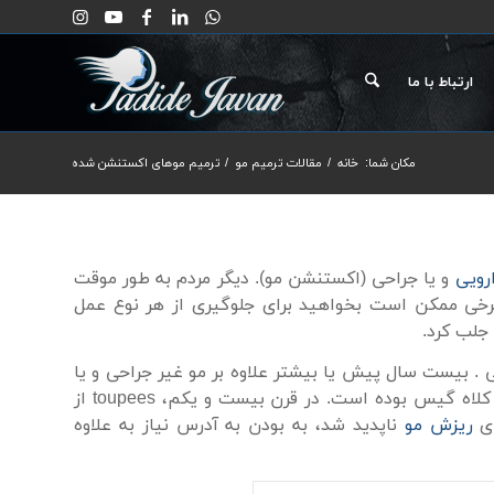
ارتباط با ما
مکان شما:
خانه
/
مقالات ترمیم مو
/
ترمیم موهای اکستنشن شده
رویی
و یا جراحی
(
اکستنشن مو
).
دیگر
مردم
به طور موقت
رخی
ممکن است بخواهید
برای جلوگیری از
هر نوع
عمل
جلب کرد.
ی
.
بیست سال پیش
یا بیشتر
علاوه بر
مو
غیر جراحی
و یا
کلاه گیس
بوده است.
در قرن بیست
و یکم،
toupees
از
ی
ریزش مو
ناپدید شد،
به
بودن
به آدرس
نیاز به
علاوه