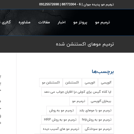
ترمیم مو پدیده جوان | 6 - 88773304 | 09125572698
ترمیم مو
پروتز مو
اخبار
مقالات
مشاوره
گالری 
ترمیم موهای اکستنشن شده
برچسب‌ها
ب
ی
آلوپسی
الوپسی
اکستنشن
اکستنشن مو
ج
ایا کلاه گیس برای کچلی درا اقایان جواب می دهد
د
بیماران آلوپسی
ترمیم مو
ج
ترمیم مو با موهای بلند
ترمیم مو به روش
و
ترمیم مو به روشhrp
ترمیم مو به روش HRP
م
ترمیم مو سوختگی
ترمیم مو های آسیب دیده