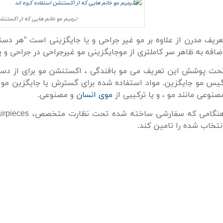
ترمیم مو خانم هایی که از اکستنشن
عریف
مدرن از
علاوه بر
مو
غیر جراحی
و یا جایگزینی
است
“
هر دست
ضافه
به
ظاهر
سر
کاملتری از
مو
جایگزینی مو
غیرجراحی
در
جراحی
و
پ
حت پوشش
این تعریف
می
مو
بافندگی ،
اکستنشن مو
برای از دس
یس
مو
جایگزین
.
مواد استفاده شده
برای گسترش
یا جایگزین
مو
صنوعی
مانند
مو ،
و یا ترکیبی از
موی انسان
و
مصنوعی
.
نگامی که
سفارشی ساخته شده
تحت نظارت
متخصص
،
irpieces
نتخاب شده
را تامین کند.