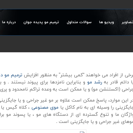
تصاویر
ویدیو ها
سوالات متداول
ترمیم مو پدیده جوان
درباره ما
رخی از افراد
می خواهند
“
کمی بیشتر”
به منظور افزایش
ترمیم مو
دا
ا دائم
قادر به
رشد
مو
و
بنابراین
نامزدها برای
پیوند
نیستند .
و ب
راحی
(
اکستنشن مو
)
و یا ممکن است
به
وعده
تراکم
نامحدود
و پری
ر این موارد
، پاسخ
ممکن است
علاوه بر
مو
غیر جراحی
و یا جایگزین
ایگزینی
را
وسیله ای به نام
کاکل یا
موی مصنوعی
،
کلاه گیس
یا
اژگان
ما و
تنوع گسترده ای از
دستگاه های
مو ،
یا پسوند
مو
برا
وهای
غیر جراحی
و یا جایگزینی
است .