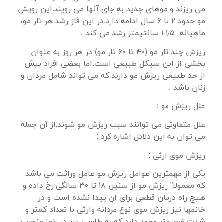
می ریزند و موهای جدید به جای آنها می رویند.این رویش
مو حدود ۲ تا ۶ سال ادامه دارد.در این فاز رشد هر تار مو،
ماهیانه ۱٫۵-۱ سانتیمتر رشد می کند .
ریزش چند تار مو (۴۰ تا ۶۰ تار مو) در هر روز به عنوان
بخشی از این سیکل طبیعی است.اما بعضی افراد بیش
از حد طبیعی ریزش مو دارند که می تواند شامل مردان و
زنان باشد .
علل ریزش مو :
علل متفاوتی می توانند سبب ریزش مو شوند.از آن جمله
می توان به این دلائل اشاره کرد :
ریزش موی ارثی :
یکی از مهمترین عوامل ریزش مو عامل وراثت می باشد
که معمولا” ریزش مو از سنین ۱۸ تا ۳۰ سالگی رخ داده و
هیچ راه درمان قطعی برای ان پیدا نشده است و در
خانمها نیز ریزش موی نوع مردانه وارثی با تعداد کمتر و
شدت ضعیفتر وجود دارد که به طاسی سر در انها منجرب