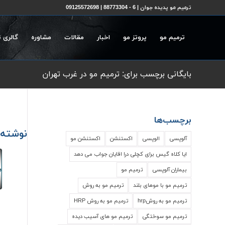
ترمیم مو پدیده جوان | 6 - 88773304 | 09125572698
ترمیم مو
پروتز مو
اخبار
مقالات
مشاوره
گالری 
بایگانی برچسب برای: ترمیم مو در غرب تهران
برچسب‌ها
نوشته‌
آلوپسی
الوپسی
اکستنشن
اکستنشن مو
ایا کلاه گیس برای کچلی درا اقایان جواب می دهد
بیماران آلوپسی
ترمیم مو
ترمیم مو با موهای بلند
ترمیم مو به روش
ترمیم مو به روشhrp
ترمیم مو به روش HRP
ترمیم مو سوختگی
ترمیم مو های آسیب دیده