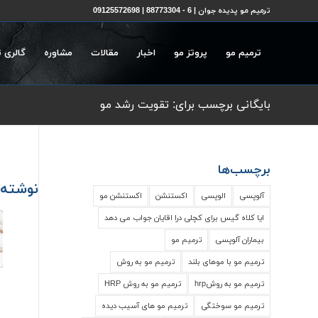
ترمیم مو پدیده جوان | 6 - 88773304 | 09125572698
ترمیم مو
پروتز مو
اخبار
مقالات
مشاوره
گالری 
بایگانی برچسب برای: تقویت رشد مو
برچسب‌ها
نوشته‌
آلوپسی
الوپسی
اکستنشن
اکستنشن مو
ایا کلاه گیس برای کچلی درا اقایان جواب می دهد
بیماران آلوپسی
ترمیم مو
ترمیم مو با موهای بلند
ترمیم مو به روش
ترمیم مو به روشhrp
ترمیم مو به روش HRP
ترمیم مو سوختگی
ترمیم مو های آسیب دیده