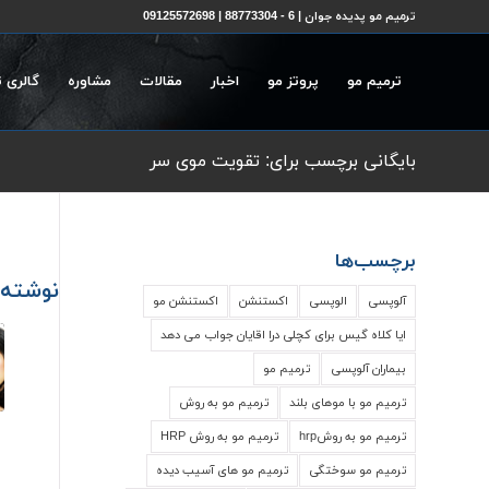
ترمیم مو پدیده جوان | 6 - 88773304 | 09125572698
ترمیم مو
پروتز مو
اخبار
مقالات
مشاوره
گالری 
بایگانی برچسب برای: تقویت موی سر
برچسب‌ها
نوشته‌
آلوپسی
الوپسی
اکستنشن
اکستنشن مو
ایا کلاه گیس برای کچلی درا اقایان جواب می دهد
بیماران آلوپسی
ترمیم مو
ترمیم مو با موهای بلند
ترمیم مو به روش
ترمیم مو به روشhrp
ترمیم مو به روش HRP
ترمیم مو سوختگی
ترمیم مو های آسیب دیده