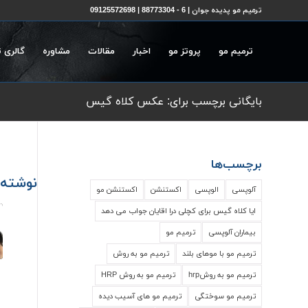
ترمیم مو پدیده جوان | 6 - 88773304 | 09125572698
ترمیم مو
پروتز مو
اخبار
مقالات
مشاوره
گالری 
بایگانی برچسب برای: عکس کلاه گیس
برچسب‌ها
نوشته‌
آلوپسی
الوپسی
اکستنشن
اکستنشن مو
ایا کلاه گیس برای کچلی درا اقایان جواب می دهد
بیماران آلوپسی
ترمیم مو
ترمیم مو با موهای بلند
ترمیم مو به روش
ترمیم مو به روشhrp
ترمیم مو به روش HRP
ترمیم مو سوختگی
ترمیم مو های آسیب دیده