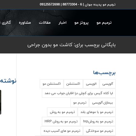
ترمیم مو پدیده جوان | 6 - 88773304 | 09125572698
ترمیم مو
پروتز مو
اخبار
مقالات
مشاوره
گالری 
بایگانی برچسب برای: کاشت مو بدون جراحی
برچسب‌ها
نوشته‌
آلوپسی
الوپسی
اکستنشن
اکستنشن مو
ایا کلاه گیس برای کچلی درا اقایان جواب می دهد
بیماران آلوپسی
ترمیم مو
ترمیم مو با موهای بلند
ترمیم مو به روش
ترمیم مو به روشhrp
ترمیم مو به روش HRP
ترمیم مو سوختگی
ترمیم مو های آسیب دیده