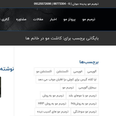
ترمیم مو پدیده جوان | 6 - 88773304 | 09125572698
ترمیم مو
پروتز مو
اخبار
مقالات
مشاوره
گالری 
بایگانی برچسب برای: کاشت مو در خانم ها
برچسب‌ها
نوشته‌
آلوپسی
الوپسی
اکستنشن
اکستنشن مو
ایا کلاه گیس برای کچلی درا اقایان جواب می دهد
بیماران آلوپسی
ترمیم مو
ترمیم مو با موهای بلند
ترمیم مو به روش
ترمیم مو به روشhrp
ترمیم مو به روش HRP
ترمیم مو سوختگی
ترمیم مو های آسیب دیده