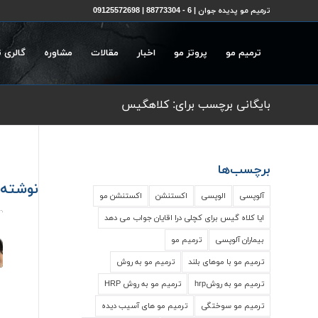
ترمیم مو پدیده جوان | 6 - 88773304 | 09125572698
ترمیم مو
پروتز مو
اخبار
مقالات
مشاوره
گالری 
بایگانی برچسب برای: کلاهگیس
برچسب‌ها
نوشته‌
آلوپسی
الوپسی
اکستنشن
اکستنشن مو
ایا کلاه گیس برای کچلی درا اقایان جواب می دهد
بیماران آلوپسی
ترمیم مو
ترمیم مو با موهای بلند
ترمیم مو به روش
ترمیم مو به روشhrp
ترمیم مو به روش HRP
ترمیم مو سوختگی
ترمیم مو های آسیب دیده